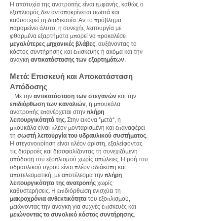
Η αποτυχία της ανατροπής είναι εμφανής, καθώς ο
εξοπλισμός δεν ανταποκρίνεται σωστά και
καθυστερεί τη διαδικασία. Αν το πρόβλημα
παραμείνει άλυτο, η συνεχής λειτουργία με
φθαρμένα εξαρτήματα μπορεί να προκαλέσει
μεγαλύτερες μηχανικές βλάβες
, αυξάνοντας το
κόστος συντήρησης και επισκευής ή ακόμα και την
ανάγκη
αντικατάστασης των εξαρτημάτων
.
Μετά: Επισκευή και Αποκατάσταση
Απόδοσης
Με την
αντικατάσταση των στεγανών
και την
επιδιόρθωση των καναλιών
, η μπουκάλα
ανατροπής επανέρχεται στην
πλήρη
λειτουργικότητά της
. Στην εικόνα "μετά", η
μπουκάλα είναι πλέον μονταρισμένη και επαναφέρει
τη
σωστή λειτουργία του υδραυλικού συστήματος
.
Η στεγανοποίηση είναι πλέον άριστη, εξαλείφοντας
τις διαρροές και διασφαλίζοντας τη συνεχιζόμενη
απόδοση του εξοπλισμού χωρίς απώλειες. Η ροή του
υδραυλικού υγρού είναι πλέον αδιάκοπη και
αποτελεσματική, με αποτέλεσμα την
πλήρη
λειτουργικότητα της ανατροπής
χωρίς
καθυστερήσεις. Η επιδιόρθωση ενισχύει τη
μακροχρόνια ανθεκτικότητα
του εξοπλισμού,
μειώνοντας την ανάγκη για συχνές επισκευές και
μειώνοντας το συνολικό κόστος συντήρησης
.