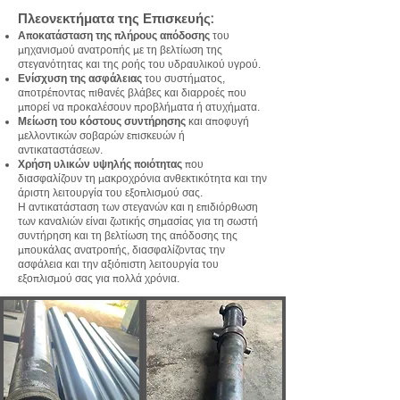
Πλεονεκτήματα της Επισκευής:
Αποκατάσταση της πλήρους απόδοσης
του
μηχανισμού ανατροπής με τη βελτίωση της
στεγανότητας και της ροής του υδραυλικού υγρού.
Ενίσχυση της ασφάλειας
του συστήματος,
αποτρέποντας πιθανές βλάβες και διαρροές που
μπορεί να προκαλέσουν προβλήματα ή ατυχήματα.
Μείωση του κόστους συντήρησης
και αποφυγή
μελλοντικών σοβαρών επισκευών ή
αντικαταστάσεων.
Χρήση υλικών υψηλής ποιότητας
που
διασφαλίζουν τη μακροχρόνια ανθεκτικότητα και την
άριστη λειτουργία του εξοπλισμού σας.
Η αντικατάσταση των στεγανών και η επιδιόρθωση
των καναλιών είναι ζωτικής σημασίας για τη σωστή
συντήρηση και τη βελτίωση της απόδοσης της
μπουκάλας ανατροπής, διασφαλίζοντας την
ασφάλεια και την αξιόπιστη λειτουργία του
εξοπλισμού σας για πολλά χρόνια.