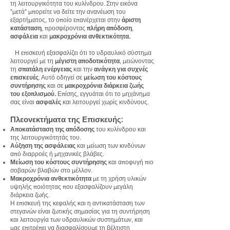
τη λειτουργικότητα του κυλίνδρου. Στην εικόνα
"μετά" μπορείτε να δείτε την ανανέωση του
εξαρτήματος, το οποίο επανέρχεται στην
άριστη
κατάσταση
, προσφέροντας
πλήρη απόδοση
,
ασφάλεια
και
μακροχρόνια ανθεκτικότητα.
Η επισκευή εξασφαλίζει ότι το υδραυλικό σύστημα
λειτουργεί με τη
μέγιστη αποδοτικότητα
, μειώνοντας
τη
σπατάλη ενέργειας
και την
ανάγκη για συχνές
επισκευές
. Αυτό οδηγεί σε
μείωση του κόστους
συντήρησης
και σε
μακροχρόνια διάρκεια ζωής
του εξοπλισμού.
Επίσης, εγγυάται ότι το μηχάνημα
σας είναι
ασφαλές
και λειτουργεί χωρίς κινδύνους.
Πλεονεκτήματα της Επισκευής:
Αποκατάσταση της απόδοσης
του κυλίνδρου και
της λειτουργικότητάς του.
Αύξηση της ασφάλειας
και μείωση των κινδύνων
από διαρροές ή μηχανικές βλάβες.
Μείωση του κόστους συντήρησης
και αποφυγή πιο
σοβαρών βλαβών στο μέλλον.
Μακροχρόνια ανθεκτικότητα
με τη χρήση υλικών
υψηλής ποιότητας που εξασφαλίζουν μεγάλη
διάρκεια ζωής.
Η επισκευή της κεφαλής και η αντικατάσταση των
στεγανών είναι ζωτικής σημασίας για τη συντήρηση
και λειτουργία των υδραυλικών συστημάτων, και
μας επιτρέπει να διασφαλίσουμε τη βέλτιστη