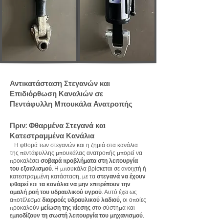
Αντικατάσταση Στεγανών και
Επιδιόρθωση Καναλιών σε
Πεντάφυλλη Μπουκάλα Ανατροπής
Πριν: Φθαρμένα Στεγανά και
Κατεστραμμένα Κανάλια
Η φθορά των στεγανών και η ζημιά στα κανάλια
της πεντάφυλλης μπουκάλας ανατροπής μπορεί να
προκαλέσει
σοβαρά προβλήματα στη λειτουργία
του εξοπλισμού
. Η μπουκάλα βρίσκεται σε ανοιχτή ή
κατεστραμμένη κατάσταση, με τα
στεγανά να έχουν
φθαρεί
και
τα κανάλια να μην επιτρέπουν την
ομαλή ροή του υδραυλικού υγρού
. Αυτό έχει ως
αποτέλεσμα
διαρροές υδραυλικού λαδιού,
οι οποίες
προκαλούν
μείωση της πίεσης
στο σύστημα και
ε
μποδίζουν τη σωστή λειτουργία του μηχανισμού
.