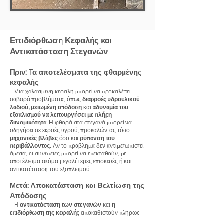
Επιδιόρθωση Κεφαλής και
Αντικατάσταση Στεγανών
Πριν: Τα αποτελέσματα της φθαρμένης
κεφαλής
Μια χαλασμένη κεφαλή μπορεί να προκαλέσει
σοβαρά προβλήματα, όπως
διαρροές υδραυλικού
λαδιού, μειωμένη απόδοση
και
αδυναμία του
εξοπλισμού να λειτουργήσει με πλήρη
δυναμικότητα
. Η φθορά στα στεγανά μπορεί να
οδηγήσει σε εκροές υγρού, προκαλώντας τόσο
μηχανικές βλάβες
όσο και
ρύπανση του
περιβάλλοντος.
Αν το πρόβλημα δεν αντιμετωπιστεί
άμεσα, οι συνέπειες μπορεί να επεκταθούν, με
αποτέλεσμα ακόμα μεγαλύτερες επισκευές ή και
αντικατάσταση του εξοπλισμού.
Μετά: Αποκατάσταση και Βελτίωση της
Απόδοσης
Η
αντικατάσταση των στεγανών
και
η
επιδιόρθωση της κεφαλής
αποκαθιστούν πλήρως