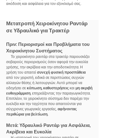
απόδοση και ασφάλεια για τον εξοπλισμό σας.
Μετατροπή Χειροκίνητου Ραντάρ
σε Υδραυλικό για Τρακτέρ
Πριν: Περιορισμοί και Προβλήματα του
Χειροκίνητου Συστήματος
Το χειροκίνητο ραντάρ στα τρακτέρ παρουσιάζει
σοβαρούς περιορισμούς όσον αφορά την ευκολία
χρήσης, την ακρίβεια και την αποδοτικότητα. Η
χρήση του απαιτεί
συνεχή φυσική προσπάθεια
από τον χειριστή, ειδικά σε περιπτώσεις συχνών
αλλαγών θέσης ή λειτουργιών. Αυτό μπορεί να
οδηγήσει σε
κόπωση, καθυστερήσεις
και
μη ακριβή
ευθυγράμμιση
, επηρεάζοντας την παραγωγικότητα.
Επιπλέον, το χειροκίνητο σύστημα δεν παρέχει την
ευελιξία και την ταχύτητα που απαιτούνται για
σύγχρονες γεωργικές εργασίες,
αφήνοντας
περιθώρια για βελτίωση.
Μετά: Υδραυλικό Ραντάρ για Ασφάλεια,
Ακρίβεια και Ευκολία
Η μετατροπή του χειροκίνητου ραντάρ σε