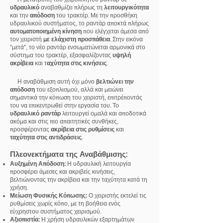
υδραυλικό
αναβαθμίζει πλήρως τη
λειτουργικότητα
Πριν
Μετά
και την
απόδοση
του τρακτέρ. Με την προσθήκη
υδραυλικού συστήματος, το ραντάρ αποκτά πλήρως
αυτοματοποιημένη κίνηση
που ελέγχεται άμεσα από
τον χειριστή
με ελάχιστη προσπάθεια
. Στην εικόνα
"μετά", το νέο ραντάρ ενσωματώνεται αρμονικά στο
σύστημα του τρακτέρ, εξασφαλίζοντας
υψηλή
ακρίβεια
και τ
αχύτητα στις κινήσεις
.
Η αναβάθμιση αυτή όχι μόνο
βελτιώνει την
απόδοση
του εξοπλισμού, αλλά και μειώνει
σημαντικά την κόπωση του χειριστή, επιτρέποντάς
του να επικεντρωθεί στην εργασία του. Το
υδραυλικό ραντάρ
λειτουργεί ομαλά και αποδοτικά
ακόμα και στις πιο απαιτητικές συνθήκες,
προσφέροντας
ακρίβεια στις ρυθμίσεις
και
ταχύτητα στις αντιδράσεις
.
Πλεονεκτήματα της Αναβάθμισης:
Αυξημένη Απόδοση:
Η υδραυλική λειτουργία
προσφέρει άμεσες και ακριβείς κινήσεις,
βελτιώνοντας την ακρίβεια και την ταχύτητα κατά τη
χρήση.
Μείωση Φυσικής Κόπωσης:
Ο χειριστής εκτελεί τις
ρυθμίσεις χωρίς κόπο, με τη βοήθεια ενός
εύχρηστου συστήματος χειρισμού.
Αξιοπιστία:
Η χρήση υδραυλικών εξαρτημάτων