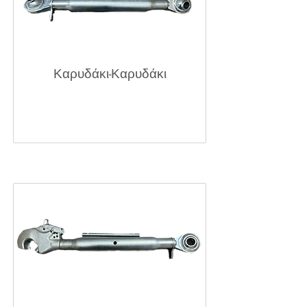
Καρυδάκι-Καρυδάκι