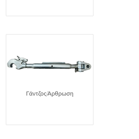
Γάντζος-Άρθρωση